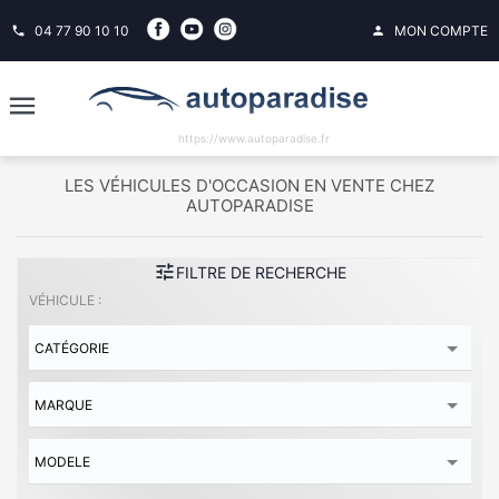
04 77 90 10 10
MON COMPTE
phone
person
https://www.autoparadise.fr
LES VÉHICULES D'OCCASION EN VENTE CHEZ
AUTOPARADISE
tune
FILTRE DE RECHERCHE
VÉHICULE :