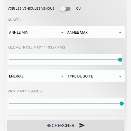
VOIR LES VÉHICULES VENDUS
OUI
ANNÉE :
KILOMETRAGE MAX :
149327 KMS
PRIX MAX :
179900 €
send
RECHERCHER