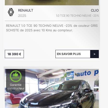
RENAULT
CLIO
2025
1.0 TCE 90 TECHNO NEUVE -23%
RENAULT 1.0 TCE 90 TECHNO NEUVE -23% de couleur GRIS
SCHISTE de 2025 avec 10 Kms au compteur.
18 390 €
EN SAVOIR PLUS
Garantie
constructeur