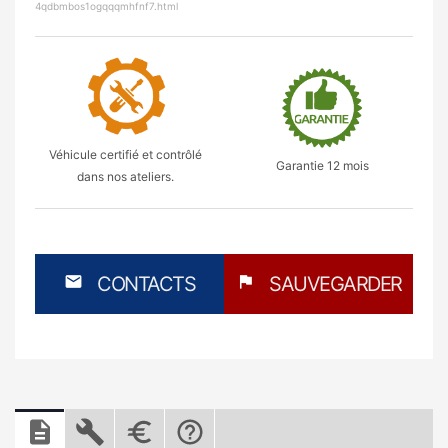
4qdbmbos1ogqqqmhfnf7.html
Véhicule certifié et contrôlé
Garantie 12 mois
dans nos ateliers.
mail
CONTACTS
flag
SAUVEGARDER