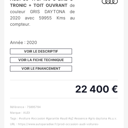
TRONIC + TOIT OUVRANT
de
couleur GRIS DAYTONA de
2020 avec 59955 Kms au
compteur.
Année : 2020
VOIR LE DESCRIPTIF
VOIR LA FICHE TECHNIQUE
VOIR LE FINANCEMENT
22 400 €
Référence : 75895794
Marque : AUDI
Tags : #voiture #occasion #garantie #audi #q2 #essence #gris daytona #s.u.v.
URL :
https://www.autoparadise.fr/prod-occasion-audi-voitures-