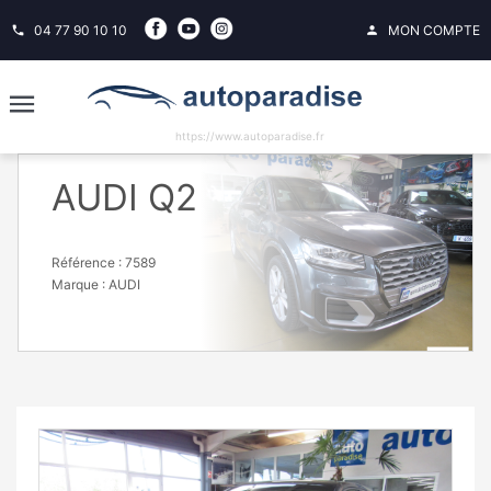
04 77 90 10 10
MON COMPTE
phone
person
https://www.autoparadise.fr
AUDI Q2
Référence : 7589
Marque :
AUDI