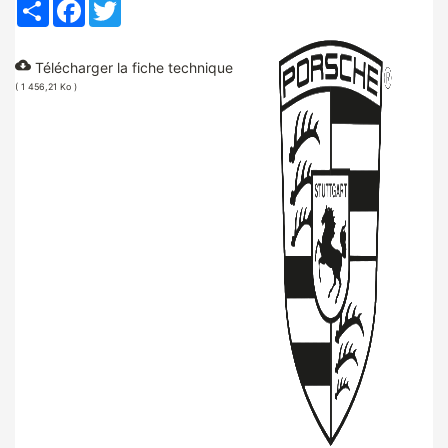
Partager
Facebook
Twitter
cloud_download
Télécharger la fiche technique
( 1 456,21 Ko )