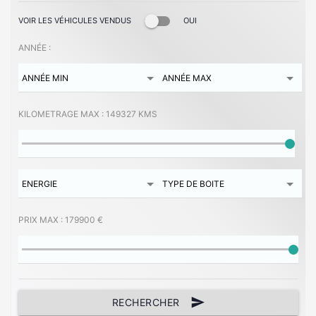
VOIR LES VÉHICULES VENDUS
OUI
ANNÉE :
KILOMETRAGE MAX :
149327 KMS
PRIX MAX :
179900 €
send
RECHERCHER