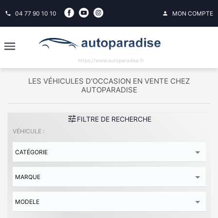
04 77 90 10 10
MON COMPTE
phone
person
https://www.autoparadise.fr
LES VÉHICULES D'OCCASION EN VENTE CHEZ
AUTOPARADISE
tune
FILTRE DE RECHERCHE
VÉHICULE :