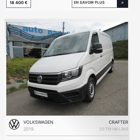
18 400 €
EN SAVOIR PLUS
VOLKSWAGEN
CRAFTER
2019
2.0 TDI 140 L3H2