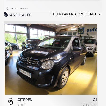
autorenew
REINITIALISER
discount
24 VEHICULES
CITROEN
C1
2018
VTI 68 FEEL