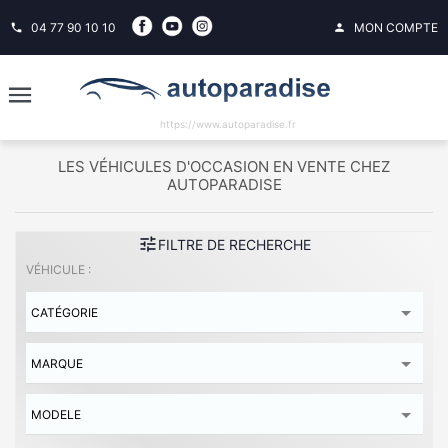
04 77 90 10 10
MON COMPTE
phone
person
https://www.autoparadise.fr
LES VÉHICULES D'OCCASION EN VENTE CHEZ
AUTOPARADISE
tune
FILTRE DE RECHERCHE
VÉHICULE :