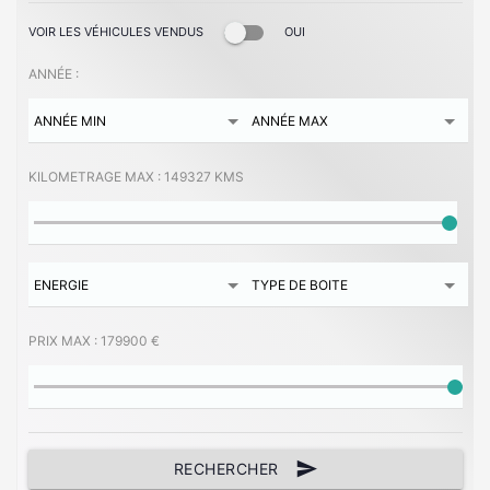
VOIR LES VÉHICULES VENDUS
OUI
ANNÉE :
KILOMETRAGE MAX :
149327 KMS
PRIX MAX :
179900 €
send
RECHERCHER