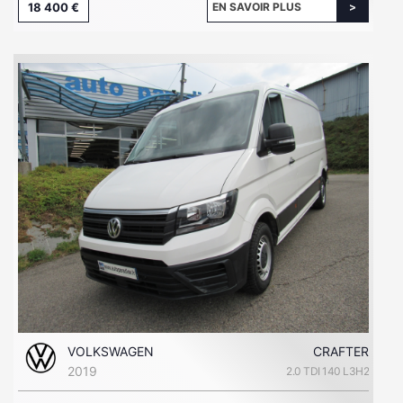
18 400 €
EN SAVOIR PLUS
VOLKSWAGEN
CRAFTER
2019
2.0 TDI 140 L3H2