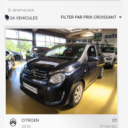
autorenew
REINITIALISER
discount
24 VEHICULES
CITROEN
C1
2018
VTI 68 FEEL