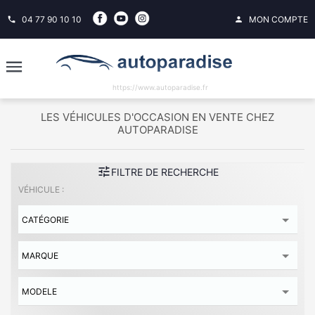
04 77 90 10 10
MON COMPTE
phone
person
https://www.autoparadise.fr
LES VÉHICULES D'OCCASION EN VENTE CHEZ
AUTOPARADISE
tune
FILTRE DE RECHERCHE
VÉHICULE :