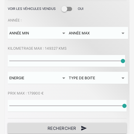
VOIR LES VÉHICULES VENDUS
OUI
ANNÉE :
KILOMETRAGE MAX :
149327 KMS
PRIX MAX :
179900 €
send
RECHERCHER