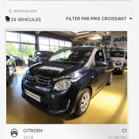
autorenew
REINITIALISER
discount
24 VEHICULES
CITROEN
C1
2018
VTI 68 FEEL