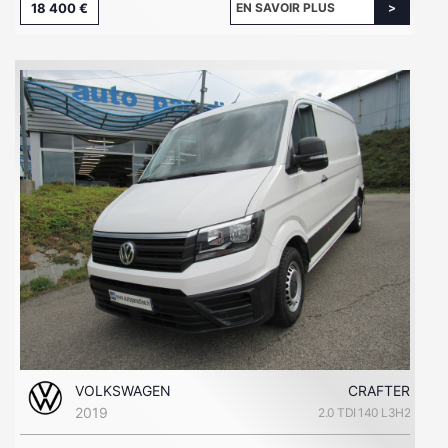
18 400 €
EN SAVOIR PLUS
VOLKSWAGEN
CRAFTER
2019
2.0 TDI 140 L3H2