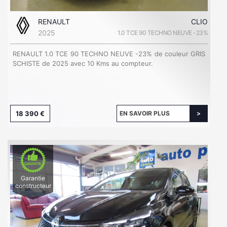
RENAULT
CLIO
2025
1.0 TCE 90 TECHNO NEUVE -23%
RENAULT 1.0 TCE 90 TECHNO NEUVE -23% de couleur GRIS
SCHISTE de 2025 avec 10 Kms au compteur.
18 390 €
EN SAVOIR PLUS
Garantie
constructeur