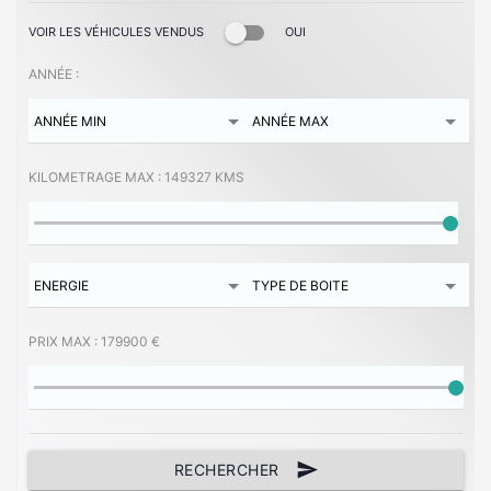
VOIR LES VÉHICULES VENDUS
OUI
ANNÉE :
KILOMETRAGE MAX :
149327 KMS
PRIX MAX :
179900 €
send
RECHERCHER