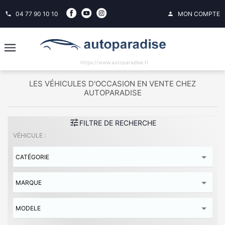
04 77 90 10 10
MON COMPTE
phone
person
https://www.autoparadise.fr
LES VÉHICULES D'OCCASION EN VENTE CHEZ
AUTOPARADISE
tune
FILTRE DE RECHERCHE
VÉHICULE :