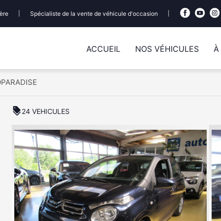
ère
|
Spécialiste de la vente de véhicule d'occasion
|
ACCUEIL
NOS VÉHICULES
À
OPARADISE
discount
24 VEHICULES