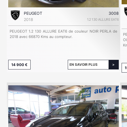
PEUGEOT
3008
2018
1.2 130 ALLURE EAT6
PEUGEOT 1.2 130 ALLURE EAT6 de couleur NOIR PERLA de
P
2018 avec 66870 Kms au compteur.
O
Km
14 900 €
EN SAVOIR PLUS
1