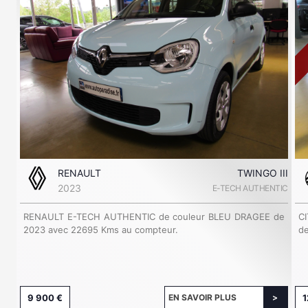
RENAULT
TWINGO III
2023
E-TECH AUTHENTIC
RENAULT E-TECH AUTHENTIC de couleur BLEU DRAGEE de
C
2023 avec 22695 Kms au compteur.
de
9 900 €
EN SAVOIR PLUS
1