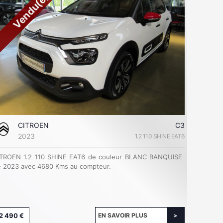
Vendu(e)
CITROEN
C3
2023
1.2 110 SHINE EAT6
ITROEN 1.2 110 SHINE EAT6 de couleur BLANC BANQUISE
 2023 avec 4680 Kms au compteur.
2 490 €
EN SAVOIR PLUS