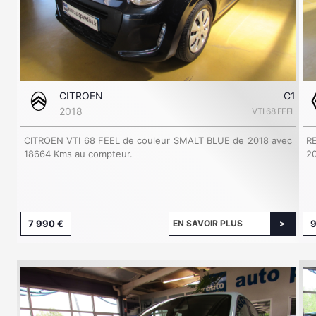
CITROEN
C1
2018
VTI 68 FEEL
CITROEN VTI 68 FEEL de couleur SMALT BLUE de 2018 avec
R
18664 Kms au compteur.
20
7 990 €
EN SAVOIR PLUS
9