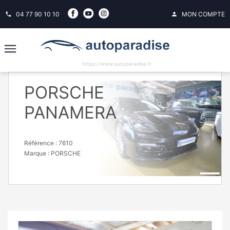
04 77 90 10 10
MON COMPTE
phone
person
https://www.autoparadise.fr
PORSCHE
PANAMERA
Référence : 7610
Marque :
PORSCHE