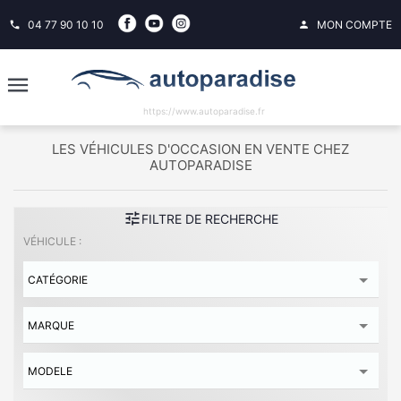
04 77 90 10 10
MON COMPTE
phone
person
https://www.autoparadise.fr
LES VÉHICULES D'OCCASION EN VENTE CHEZ
AUTOPARADISE
tune
FILTRE DE RECHERCHE
VÉHICULE :