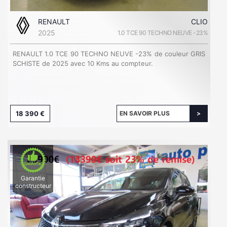
RENAULT
CLIO
2025
1.0 TCE 90 TECHNO NEUVE -23%
RENAULT 1.0 TCE 90 TECHNO NEUVE -23% de couleur GRIS
SCHISTE de 2025 avec 10 Kms au compteur.
18 390 €
EN SAVOIR PLUS
Garantie
constructeur