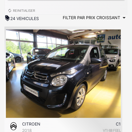
autorenew
REINITIALISER
discount
24 VEHICULES
CITROEN
C1
2018
VTI 68 FEEL