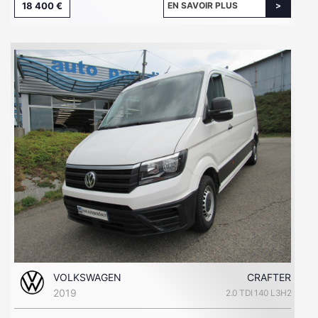
18 400 €
EN SAVOIR PLUS
VOLKSWAGEN
CRAFTER
2019
2.0 TDI 140 L3H2