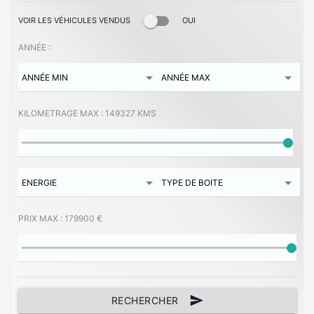
VOIR LES VÉHICULES VENDUS
OUI
ANNÉE :
KILOMETRAGE MAX :
149327 KMS
PRIX MAX :
179900 €
send
RECHERCHER