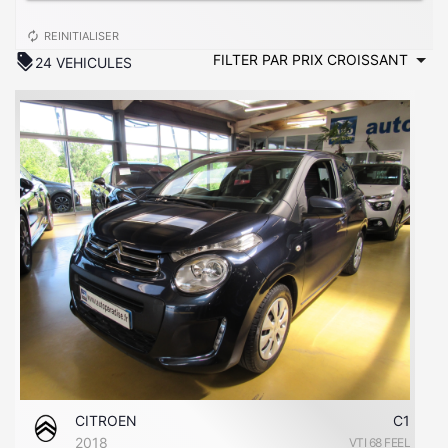
autorenew
REINITIALISER
discount
24 VEHICULES
CITROEN
C1
2018
VTI 68 FEEL