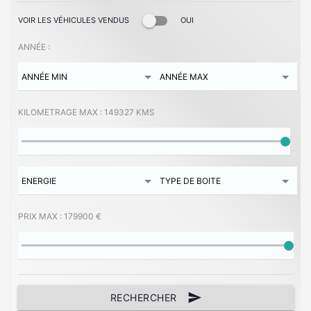
VOIR LES VÉHICULES VENDUS
OUI
ANNÉE :
KILOMETRAGE MAX :
149327 KMS
PRIX MAX :
179900 €
send
RECHERCHER