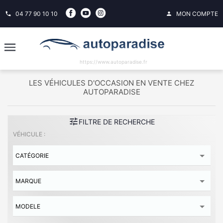
04 77 90 10 10
MON COMPTE
phone
person
https://www.autoparadise.fr
LES VÉHICULES D'OCCASION EN VENTE CHEZ
AUTOPARADISE
tune
FILTRE DE RECHERCHE
VÉHICULE :