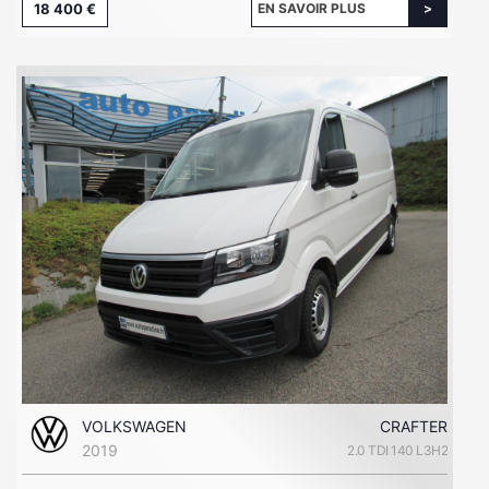
18 400 €
EN SAVOIR PLUS
VOLKSWAGEN
CRAFTER
2019
2.0 TDI 140 L3H2