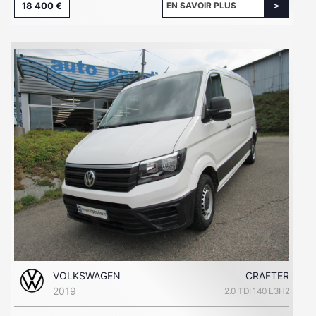
18 400 €
EN SAVOIR PLUS
VOLKSWAGEN
CRAFTER
2019
2.0 TDI 140 L3H2