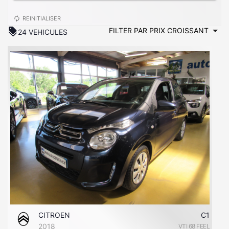
autorenew
REINITIALISER
discount
24 VEHICULES
CITROEN
C1
2018
VTI 68 FEEL