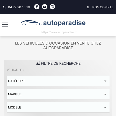
04 77 90 10 10
MON COMPTE
phone
person
https://www.autoparadise.fr
LES VÉHICULES D'OCCASION EN VENTE CHEZ
AUTOPARADISE
tune
FILTRE DE RECHERCHE
VÉHICULE :