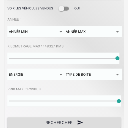
VOIR LES VÉHICULES VENDUS
OUI
ANNÉE :
KILOMETRAGE MAX :
149327 KMS
PRIX MAX :
179900 €
send
RECHERCHER