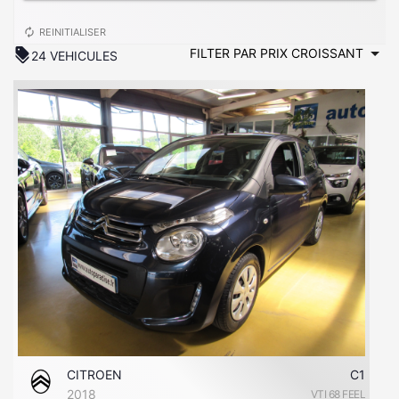
autorenew
REINITIALISER
discount
24 VEHICULES
CITROEN
C1
2018
VTI 68 FEEL