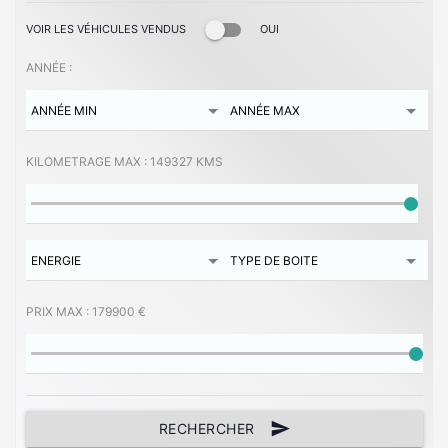
VOIR LES VÉHICULES VENDUS
OUI
ANNÉE :
KILOMETRAGE MAX :
149327 KMS
PRIX MAX :
179900 €
send
RECHERCHER