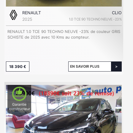
RENAULT
CLIO
2025
1.0 TCE 90 TECHNO NEUVE -23%
RENAULT 1.0 TCE 90 TECHNO NEUVE -23% de couleur GRIS
SCHISTE de 2025 avec 10 Kms au compteur.
18 390 €
EN SAVOIR PLUS
Garantie
constructeur