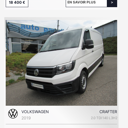
18 400 €
EN SAVOIR PLUS
VOLKSWAGEN
CRAFTER
2019
2.0 TDI 140 L3H2