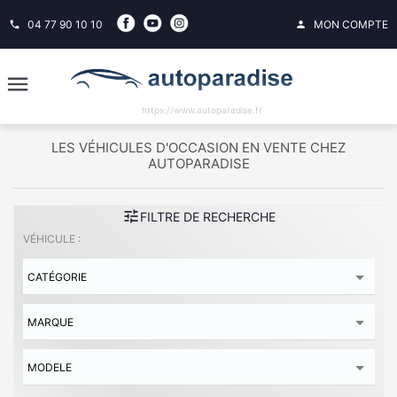
04 77 90 10 10
MON COMPTE
phone
person
https://www.autoparadise.fr
LES VÉHICULES D'OCCASION EN VENTE CHEZ
AUTOPARADISE
tune
FILTRE DE RECHERCHE
VÉHICULE :