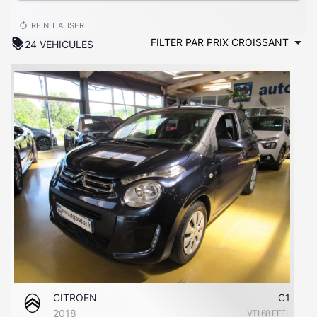
autorenew
REINITIALISER
discount
24 VEHICULES
CITROEN
C1
2018
VTI 68 FEEL