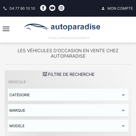
04 77 90 10 10
MON COMPTE
phone
person
https://www.autoparadise.fr
LES VÉHICULES D'OCCASION EN VENTE CHEZ
AUTOPARADISE
tune
FILTRE DE RECHERCHE
VÉHICULE :