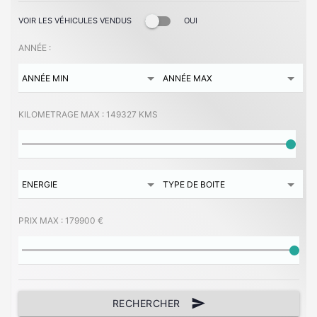
VOIR LES VÉHICULES VENDUS
OUI
ANNÉE :
KILOMETRAGE MAX :
149327 KMS
PRIX MAX :
179900 €
send
RECHERCHER