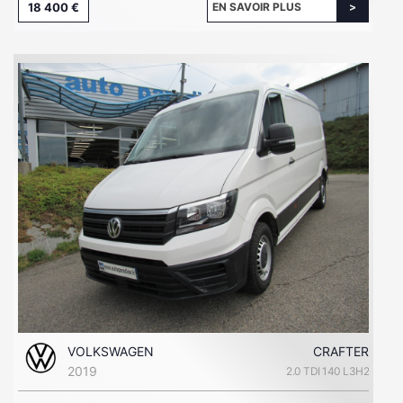
18 400 €
EN SAVOIR PLUS
VOLKSWAGEN
CRAFTER
2019
2.0 TDI 140 L3H2